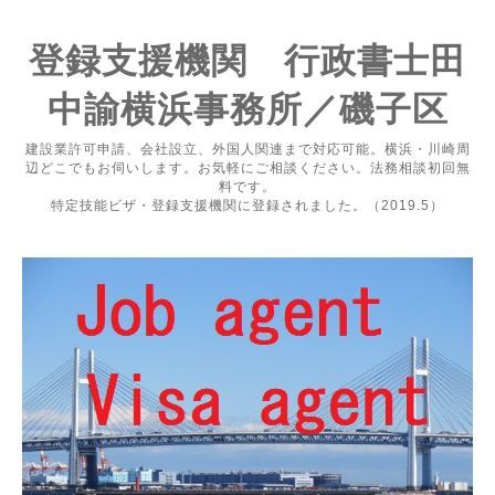
登録支援機関 行政書士田
中諭横浜事務所／磯子区
建設業許可申請、会社設立、外国人関連まで対応可能。横浜・川崎周
辺どこでもお伺いします。お気軽にご相談ください。法務相談初回無
料です。
特定技能ビザ・登録支援機関に登録されました。（2019.5）